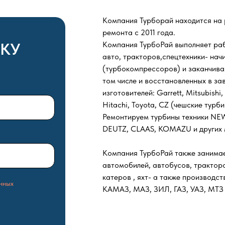
Компания Турборай находится на р
ремонта с 2011 года.
ВКУ
Компания ТурбоРай выполняет раб
авто, тракторов,спецтехники- нач
(турбокомпрессоров) и заканчива
том числе и восстановленных в за
изготовителей: Garrett, Mitsubishi, 
Hitachi, Toyota, CZ (чешские турб
Ремонтируем турбины техники N
DEUTZ, CLAAS, KOMAZU и других 
Компания ТурбоРай также занима
автомобилей, автобусов, тракторо
катеров , яхт- а также производст
нных
КАМАЗ, МАЗ, ЗИЛ, ГАЗ, УАЗ, МТЗ 