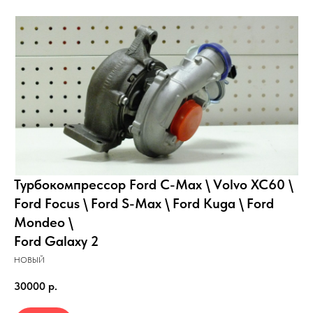
Турбокoмпpeссор Fоrd С-Мах \ Vоlvо ХС60 \
Fоrd Fосus \ Fоrd S-Мах \ Fоrd Кugа \ Fоrd
Моndео \
Fоrd Gаlахy 2
НОВЫЙ
30000
р.