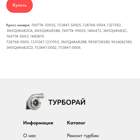
Купить
Кросс номера:
760774-5005S, 753847-5002S, 728768-0004, 1327582,
3М5Q6К682СА, 3М5Q6К682ВА, 760774-9005S, 1406472, 3М5Q6К682С,
760774-0003, 1483819,
728768-0005, 1331247, 1231955, 3М5Q6К682ВВ, 9858728580, 9654262180,
3М5Q6К682СD, 753847-0002, 753847-0006.
Информация
Каталог
О нас
Ремонт турбин