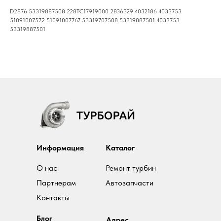
D2876 53319887508 228ТС17919000 2836329 4032186 4033753
51091007572 51091007767 53319707508 53319887501 4033753
53319887501
Информация
Каталог
О нас
Ремонт турбин
Партнерам
Автозапчасти
Контакты
Блог
Адрес